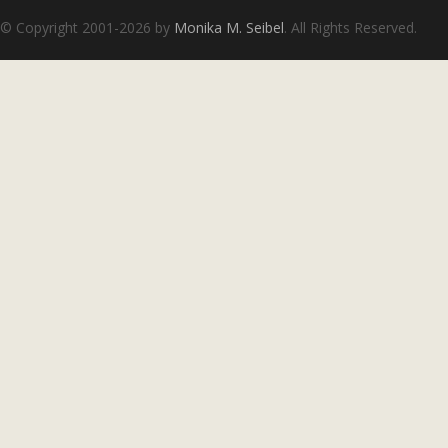
© Copyright 2001-2026 by
Monika M. Seibel
. All Rights Reserved.