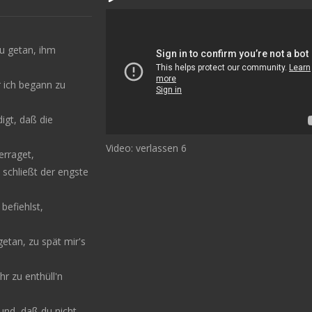
du getan, ihm
 ich begann zu
igt, daß die
Video: verlassen 6
erraget,
 schließt der engste
 befiehlst,
getan, zu spät mir's
r zu enthüll'n
und, daß du nicht