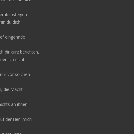
herabzusteigen
in du dich
ief eingehnde
ich dir kurz berichten,
en ich nicht
nur vor solchen
n, die Macht
nichts an ihnen
uf der Herr mich