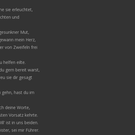
e sie erleuchtet,
ichten und
 gesunkner Mut,
 gewann mein Herz,
r von Zweifeln frei
 helfen eilte.
du gern bereit warst,
eu sie dir gesagt
 gehn, hast du im
ch deine Worte,
ten Vorsatz kehrte.
ll' ist in uns beiden.
ister, sei mir Führer.