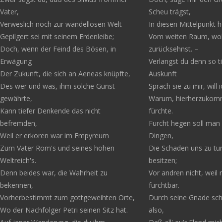
Vater,
Scheu trägst,
Verweslich noch zur wandellosen Welt
In diesen Mittelpunkt 
Gepilgert sei mit seinem Erdenleibe;
Vom weiten Raum, woh
Doch, wenn der Feind des Bösen, in
zurücksehnst. –
Erwägung
Verlangst du denn so t
Der Zukunft, die sich an Aeneas knüpfte,
Auskunft
Des wer und was, ihm solche Gunst
Sprach sie zu mir, will 
gewährte,
Warum, hierherzukomm
Kann tiefer Denkende das nicht
fürchte.
befremden,
Furcht hegen soll man 
Weil er erkoren war im Empyreum
Dingen,
Zum Vater Rom's und seines hohen
Die Schaden uns zu tu
Weltreich's.
besitzen;
Denn beides war, die Wahrheit zu
Vor andren nicht, weil 
bekennen,
furchtbar.
Vorherbestimmt zum gottgeweihten Orte,
Durch seine Gnade sch
Wo der Nachfolger Petri seinen Sitz hat.
also,