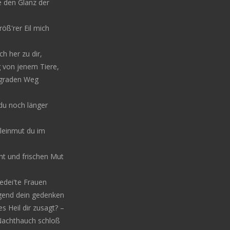
e den Glanz der
öß'rer Eil mich
h her zu dir,
g von jenem Tiere,
 graden Weg
du noch länger
leinmut du im
ht und frischen Mut
edei'te Frauen
gend dein gedenken
 Heil dir zusagt? –
 Nachthauch schloß