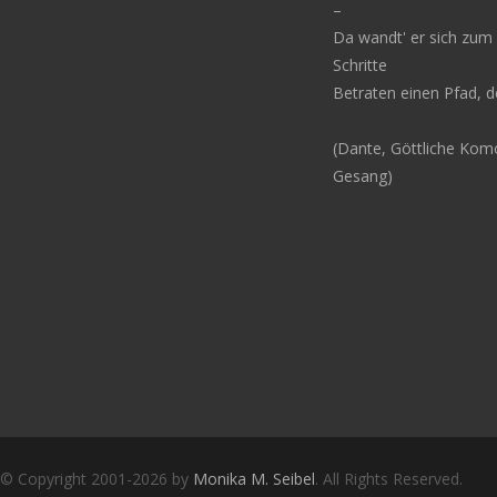
–
Da wandt' er sich zum
Schritte
Betraten einen Pfad, d
(Dante, Göttliche Komö
Gesang)
Copyright notice
© Copyright 2001-2026 by
Monika M. Seibel
. All Rights Reserved.