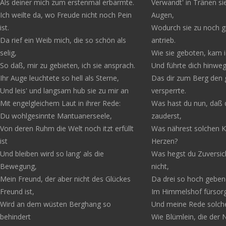
Als deiner mich zum erstenmal erbarmte.
Verwandt' in Tränen si
Ich weilte da, wo Freude nicht noch Pein
Augen,
ist.
Wodurch sie zu noch gr
Da rief ein Weib mich, die so schön als
antrieb.
selig,
Wie sie geboten, kam ic
So daß, mir zu gebieten, ich sie ansprach.
Und führte dich hinwe
Ihr Auge leuchtete so hell als Sterne,
Das dir zum Berg den
Und leis' und langsam hub sie zu mir an
versperrte.
Mit engelgleichem Laut in ihrer Rede:
Was hast du nun, daß 
Du wohlgesinnte Mantuanerseele,
zauderst,
Von deren Ruhm die Welt noch itzt erfüllt
Was nährest solchen K
ist
Herzen?
Und bleiben wird so lang' als die
Was hegst du Zuversic
Bewegung,
nicht,
Mein Freund, der aber nicht des Glückes
Da drei so hoch geben
Freund ist,
Im Himmelshof fürsor
Wird an dem wüsten Berghang so
Und meine Rede solches
behindert
Wie Blümlein, die der