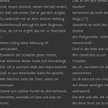
wollte,
Daß er um dich verlie
Und, neues sinnend, seinen Vorsatz ändert,
Haufen?
So daß sein erstes Ziel er gänzlich aufgibt,
Vernimmst du nicht de
So widerfuhr mir an dem düstren Abhang.
Klage,[17]
Bedenkenvoll entsagt ich dem Beginnen,
Gewahrst du nicht den
Das, als ich es ergriff, bei mir so feststand.
streitet
–
Am Flußgestade, schli
Wenn richtig deine Meinung ich
Meerstrand? –
verstanden,
Dort in der Welt war ni
Erwiderte der Schatten jenes Hohen,
Ihm Dienliches zu tun, z
Hat Kleinmut deiner Seele sich bemächtigt,
Schaden,
Der oft in solchem Maß den Mann betöret,
Als ich, nachdem ich d
Daß er von ehrenvoller Bahn ihn abzieht,
vernommen.
Wie falsches Sehn die Tiere, wenn sie
Zu dir kam ich von mei
scheuen.
Auf deiner würd'gen R
Damit von solcher Furcht du dich befreiest,
vertrauend,
Vernimm, weshalb ich kam und was ich
Die dich und alle, die s
hörte,
Als diese Wort sie zu 