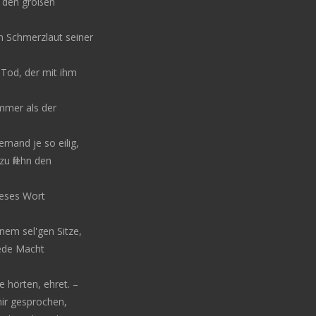
ß den großen
n Schmerzlaut seiner
 Tod, der mit ihm
mmer als der
emand je so eilig,
u fliehn den
ieses Wort
nem sel'gen Sitze,
ede Macht
ie hörten, ehret. –
mir gesprochen,