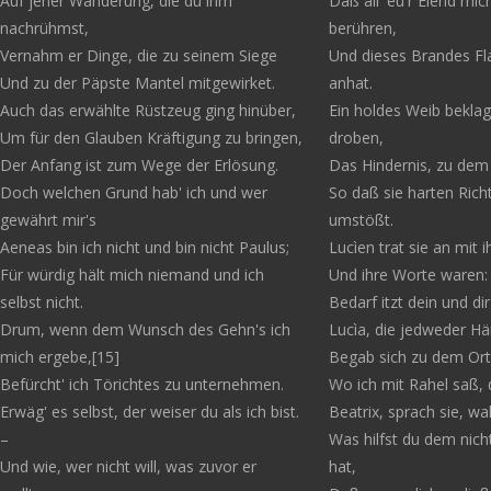
Auf jener Wanderung, die du ihm
Daß all' eu'r Elend mic
nachrühmst,
berühren,
Vernahm er Dinge, die zu seinem Siege
Und dieses Brandes Fl
Und zu der Päpste Mantel mitgewirket.
anhat.
Auch das erwählte Rüstzeug ging hinüber,
Ein holdes Weib bekla
Um für den Glauben Kräftigung zu bringen,
droben,
Der Anfang ist zum Wege der Erlösung.
Das Hindernis, zu dem 
Doch welchen Grund hab' ich und wer
So daß sie harten Rich
gewährt mir's
umstößt.
Aeneas bin ich nicht und bin nicht Paulus;
Lucìen trat sie an mit i
Für würdig hält mich niemand und ich
Und ihre Worte waren:
selbst nicht.
Bedarf itzt dein und di
Drum, wenn dem Wunsch des Gehn's ich
Lucìa, die jedweder Här
mich ergebe,[15]
Begab sich zu dem Ort,
Befürcht' ich Törichtes zu unternehmen.
Wo ich mit Rahel saß, 
Erwäg' es selbst, der weiser du als ich bist.
Beatrix, sprach sie, w
–
Was hilfst du dem nicht
Und wie, wer nicht will, was zuvor er
hat,