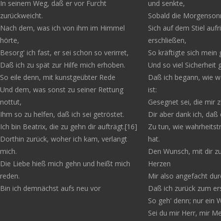
In seinem Weg, daß er vor Furcht
und senkte,
zurückweicht.
Sobald die Morgensonn
Nach dem, was ich von ihm im Himmel
Sich auf dem Stiel aufr
hörte,
erschließen,
Besorg' ich fast, er sei schon so verirret,
So kräftigte sich mein
Daß ich zu spät zur Hilfe mich erhoben.
Und so viel Sicherheit
So eile denn, mit kunstgeübter Rede
Daß ich begann, wie we
Und dem, was sonst zu seiner Rettung
ist:
nottut,
Gesegnet sei, die mir zu
Ihm so zu helfen, daß ich sei getröstet.
Dir aber dank ich, daß 
Ich bin Beatrix, die zu gehn dir aufträgt.[16]
Zu tun, wie wahrheitstr
Dorthin zurück, woher ich kam, verlangt
hat.
mich.
Den Wunsch, mit dir zu
Die Liebe hieß mich gehn und heißt mich
Herzen
reden.
Mir also angefacht dur
Bin ich demnächst aufs neu vor
Daß ich zurück zum ers
So geh' denn; nur ein Wi
Sei du mir Herr, mir Me