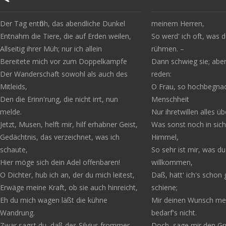
Der Tag entfloh, das abendliche Dunkel
meinem Herren,
Entnahm die Tiere, die auf Erden weilen,
So werd' ich oft, was 
Allseitig ihrer Müh; nur ich allein
rühmen. –
Bereitete mich vor zum Doppelkampfe
Dann schwieg sie; aber
Der Wanderschaft sowohl als auch des
reden:
Mitleids,
O Frau, so hochbegnad
Den die Erinn'rung, die nicht irrt, nun
Menschheit
melde.
Nur ihretwillen alles üb
Jetzt, Musen, helft mir, hilf erhabner Geist,
Was sonst noch in sich
Gedächtnis, das verzeichnet, was ich
Himmel,
schaute,
So sehr ist mir, was du
Hier möge sich dein Adel offenbaren!
willkommen,
O Dichter, hub ich an, der du mich leitest,
Daß, hätt' ich's schon 
Erwäge meine Kraft, ob sie auch hinreicht,
schiene;
Eh du mich wagen läßt die kühne
Mir deinen Wunsch meh
Wandrung.
bedarf's nicht.
Zwar sagst du, daß des Silvius frommer
Doch, sage mir den Gr