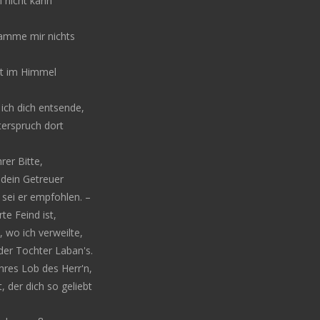
h nicht kann
amme mir nichts
gt im Himmel
ich dich entsende,
terspruch dort
hrer Bitte,
 dein Getreuer
r sei er empfohlen. –
te Feind ist,
 wo ich verweilte,
der Tochter Laban's.
ahres Lob des Herr'n,
, der dich so geliebt